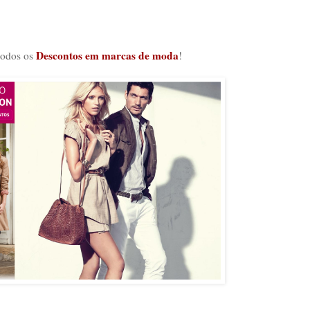
Descontos em marcas de moda
todos os
!