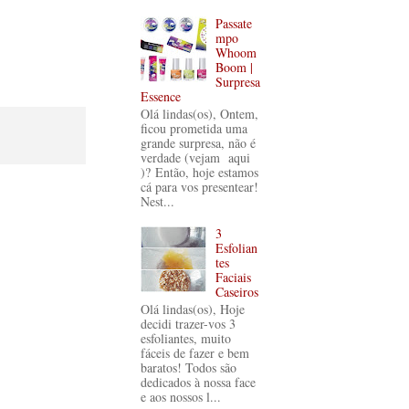
Passate
mpo
Whoom
Boom |
Surpresa
Essence
Olá lindas(os), Ontem,
ficou prometida uma
grande surpresa, não é
verdade (vejam aqui
)? Então, hoje estamos
cá para vos presentear!
Nest...
3
Esfolian
tes
Faciais
Caseiros
Olá lindas(os), Hoje
decidi trazer-vos 3
esfoliantes, muito
fáceis de fazer e bem
baratos! Todos são
dedicados à nossa face
e aos nossos l...