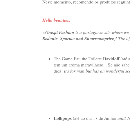
Neste momento, recomendo os produtos seguint
Hello beauties,
wOne.pt Fashion
is a portuguese site where we 
Redoute, Spartoo and Showroomprive
)! The o
Davidoff
The Game Eau the Toilette
(até 
tem um aroma maravilhoso... Se não sabem
dica!
It's for man but has an wonderful sc
Lollipops
(até ao dia 17 de Junho/
until J