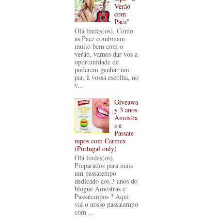
Verão
com
Paez"
Olá lindas(os), Como
as Paez combinam
muito bem com o
verão, vamos dar-vos a
oportunidade de
poderem ganhar um
par, à vossa escolha, no
v...
Giveawa
y 3 anos
Amostra
s e
Passate
mpos com Carmex
(Portugal only)
Olá lindas(os),
Preparados para mais
um passatempo
dedicado aos 3 anos do
blogue Amostras e
Passatempos ? Aqui
vai o nosso passatempo
com ...