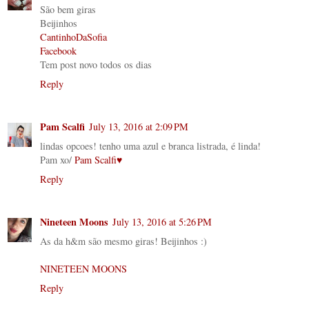
São bem giras
Beijinhos
CantinhoDaSofia
Facebook
Tem post novo todos os dias
Reply
Pam Scalfi
July 13, 2016 at 2:09 PM
lindas opcoes! tenho uma azul e branca listrada, é linda!
Pam xo/
Pam Scalfi♥
Reply
Nineteen Moons
July 13, 2016 at 5:26 PM
As da h&m são mesmo giras! Beijinhos :)
NINETEEN MOONS
Reply