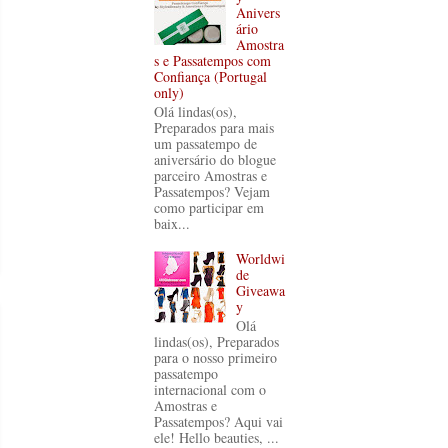
Anivers
ário
Amostra
s e Passatempos com
Confiança (Portugal
only)
Olá lindas(os),
Preparados para mais
um passatempo de
aniversário do blogue
parceiro Amostras e
Passatempos? Vejam
como participar em
baix...
Worldwi
de
Giveawa
y
Olá
lindas(os), Preparados
para o nosso primeiro
passatempo
internacional com o
Amostras e
Passatempos? Aqui vai
ele! Hello beauties, ...