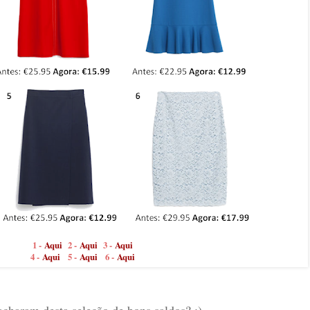
1 -
Aqui
2 -
Aqui
3 -
Aqui
4 -
Aqui
5 -
Aqui
6 -
Aqui
charam desta seleção de bons saldos? :)