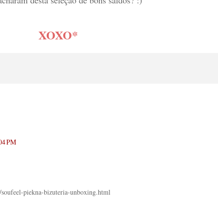
XOXO*
:04 PM
/soufeel-piekna-bizuteria-unboxing.html