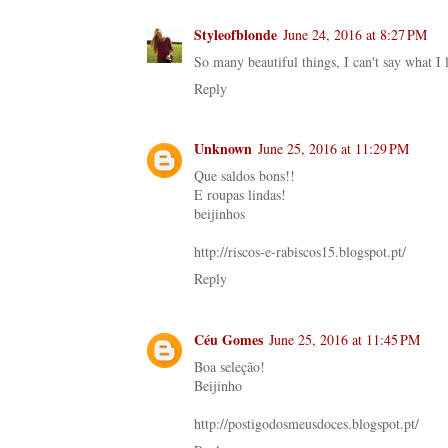
Styleofblonde
June 24, 2016 at 8:27 PM
So many beautiful things, I can't say what I 
Reply
Unknown
June 25, 2016 at 11:29 PM
Que saldos bons!!
E roupas lindas!
beijinhos
http://riscos-e-rabiscos15.blogspot.pt/
Reply
Céu Gomes
June 25, 2016 at 11:45 PM
Boa seleção!
Beijinho
http://postigodosmeusdoces.blogspot.pt/