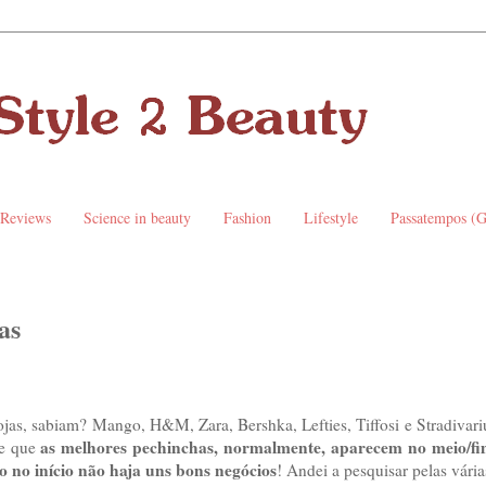
 Reviews
Science in beauty
Fashion
Lifestyle
Passatempos (
as
lojas, sabiam? Mango, H&M, Zara, Bershka, Lefties, Tiffosi e Stradivar
as melhores pechinchas, normalmente, aparecem no meio/fi
de que
o no início não haja uns bons negócios
! Andei a pesquisar pelas vária