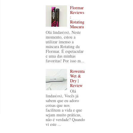
Flormar
Reviews
:
Rotating
Mascara
Olá lindas(os), Neste
momento, estou a
utilizar imenso a
máscara Rotating da
Flormar. É espetacular
e uma das minhas
favoritas! Por isso m...
Rowenta
Wet &
Dry |
Review
Olá
lindas(os), Vocês já
sabem que eu adoro
coisas que nos
facilitem a vida e que
sejam muito práticas,
não é verdade? Quando
vi este ...