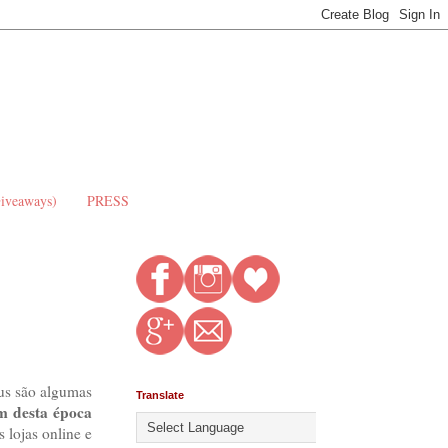
Giveaways)
PRESS
ius são algumas
Translate
m desta época
s lojas online e