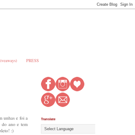
Giveaways)
PRESS
m unhas e foi a
Translate
o do ano e tem
leto! :)