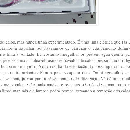
s de calos, mas nunca tinha experimentado. É uma lima elétrica que faz
ocarmos a trabalhar, só precisamos de carregar o equipamento durant
r a lima à vontade. Eu costumo mergulhar os pés em água quente pa
a pele está mais maleável, uso o removedor de calos, pressionando-o li
 fica sempre algum pó que resulta da esfoliação da nossa epiderme, por
passos importantes. Para a pele recuperar desta "mini agressão", a
s por semana, já vou para a 3ª semana e noto diferença! Não é uma mu
s meus calos estão mais macios e os meus pés não descamam com tan
s limas manuais e a famosa pedra pomes, tornando a remoção dos calos 