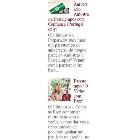
Anivers
ário
Amostra
s e Passatempos com
Confiança (Portugal
only)
Olá lindas(os),
Preparados para mais
um passatempo de
aniversário do blogue
parceiro Amostras e
Passatempos? Vejam
como participar em
baix...
Passate
mpo "O
Verão
com
Paez"
Olá lindas(os), Como
as Paez combinam
muito bem com o
verão, vamos dar-vos a
oportunidade de
poderem ganhar um
par, à vossa escolha, no