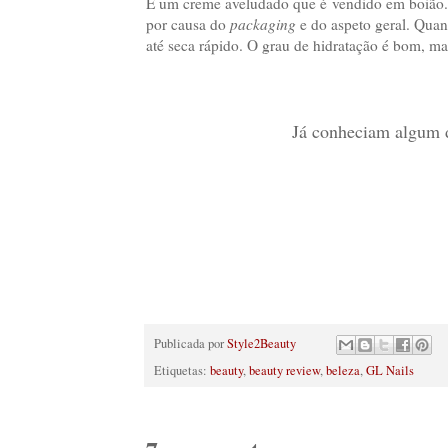
É um creme aveludado que é vendido em boião. 
por causa do
packaging
e do aspeto geral. Qua
até seca rápido. O grau de hidratação é bom, ma
Já conheciam algum d
Publicada por
Style2Beauty
Etiquetas:
beauty
,
beauty review
,
beleza
,
GL Nails