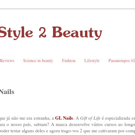
 Reviews
Science in beauty
Fashion
Lifestyle
Passatempos (
Nails
GL Nails
e já não me era estranha, a
. A
Gift of Life
é especializada e
 para o nosso país, sabiam? A marca desenvolve vários cursos ao long
poder testar alguns deles e agora trago-vos 2 que me cativaram por comp