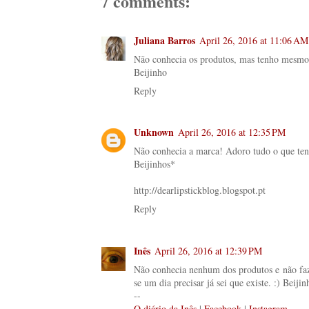
7 comments:
Juliana Barros
April 26, 2016 at 11:06 AM
Não conhecia os produtos, mas tenho mesmo 
Beijinho
Reply
Unknown
April 26, 2016 at 12:35 PM
Não conhecia a marca! Adoro tudo o que tenha
Beijinhos*
http://dearlipstickblog.blogspot.pt
Reply
Inês
April 26, 2016 at 12:39 PM
Não conhecia nenhum dos produtos e não fazi
se um dia precisar já sei que existe. :) Beijin
--
O diário da Inês
|
Facebook
|
Instagram