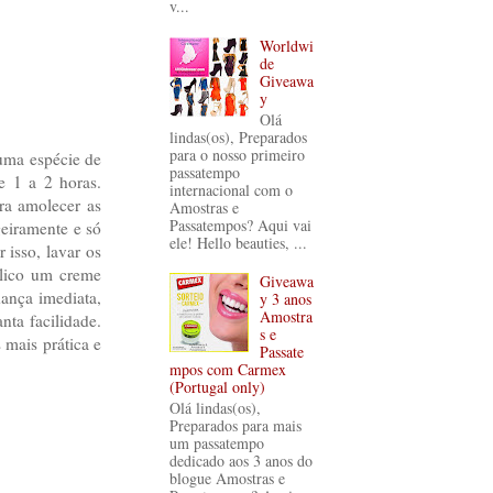
v...
Worldwi
de
Giveawa
y
Olá
lindas(os), Preparados
para o nosso primeiro
 uma espécie de
passatempo
e 1 a 2 horas.
internacional com o
ra amolecer as
Amostras e
Passatempos? Aqui vai
geiramente e só
ele! Hello beauties, ...
 isso, lavar os
plico um creme
Giveawa
dança imediata,
y 3 anos
Amostra
ta facilidade.
s e
mais prática e
Passate
mpos com Carmex
(Portugal only)
Olá lindas(os),
Preparados para mais
um passatempo
dedicado aos 3 anos do
blogue Amostras e