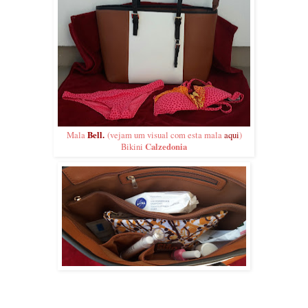
Bell.
Mala
(vejam um visual com esta mala
aqui
)
Calzedonia
Bikini