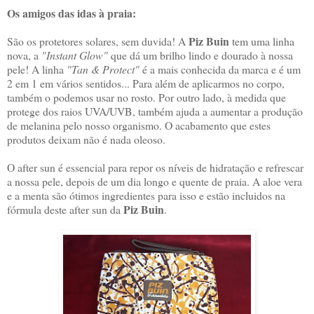
Os amigos das idas à praia:
Piz Buin
São os protetores solares, sem duvida! A
tem uma linha
nova, a
"Instant Glow"
que dá um brilho lindo e dourado à nossa
pele! A linha
"Tan & Protect"
é a mais conhecida da marca e é um
2 em 1 em vários sentidos... Para além de aplicarmos no corpo,
também o podemos usar no rosto. Por outro lado, à medida que
protege dos raios UVA/UVB, também ajuda a aumentar a produção
de melanina pelo nosso organismo. O acabamento que estes
produtos deixam não é nada oleoso.
O after sun é essencial para repor os níveis de hidratação e refrescar
a nossa pele, depois de um dia longo e quente de praia. A aloe vera
e a menta são ótimos ingredientes para isso e estão incluidos na
Piz Buin
fórmula deste after sun da
.