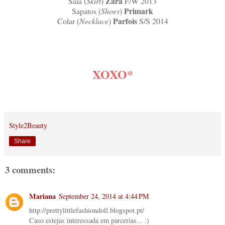
Zara
Saia (
Skirt
)
F/W 2013
Primark
Sapatos (
Shoes
)
Parfois
Colar (
Necklace
)
S/S 2014
XOXO*
Style2Beauty
Share
3 comments:
Mariana
September 24, 2014 at 4:44 PM
http://prettylittlefashiondoll.blogspot.pt/
Caso estejas interessada em parcerias... :)