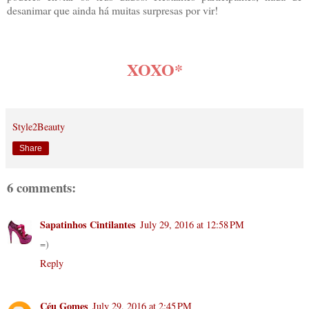
desanimar que ainda há muitas surpresas por vir!
XOXO*
Style2Beauty
Share
6 comments:
Sapatinhos Cintilantes
July 29, 2016 at 12:58 PM
=)
Reply
Céu Gomes
July 29, 2016 at 2:45 PM