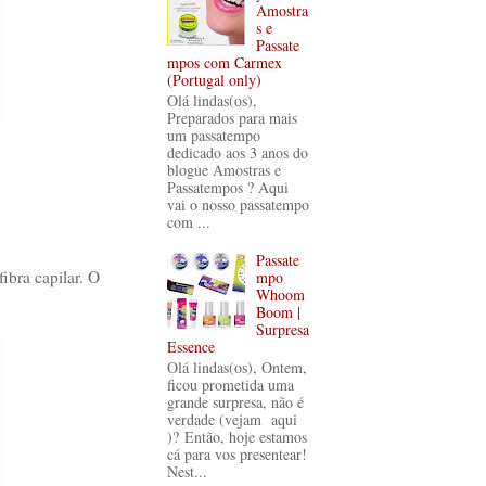
Amostra
s e
Passate
mpos com Carmex
(Portugal only)
Olá lindas(os),
Preparados para mais
um passatempo
dedicado aos 3 anos do
blogue Amostras e
Passatempos ? Aqui
vai o nosso passatempo
com ...
Passate
ibra capilar. O
mpo
Whoom
Boom |
Surpresa
Essence
Olá lindas(os), Ontem,
ficou prometida uma
grande surpresa, não é
verdade (vejam aqui
)? Então, hoje estamos
cá para vos presentear!
Nest...