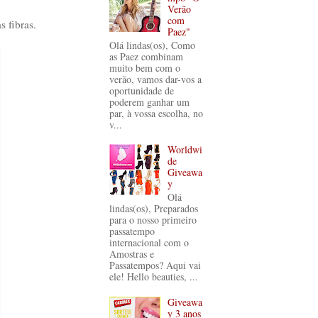
Verão
com
s fibras.
Paez"
Olá lindas(os), Como
as Paez combinam
muito bem com o
verão, vamos dar-vos a
oportunidade de
poderem ganhar um
par, à vossa escolha, no
v...
Worldwi
de
Giveawa
y
Olá
lindas(os), Preparados
para o nosso primeiro
passatempo
internacional com o
Amostras e
Passatempos? Aqui vai
ele! Hello beauties, ...
Giveawa
y 3 anos