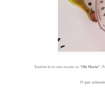
Olá Maria!
Também levei estas receitas ao "
". P
O que acharam