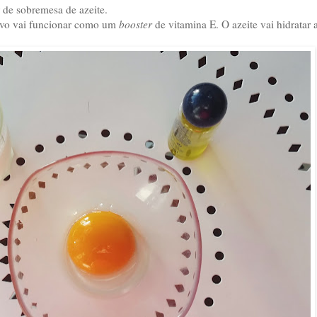
 de sobremesa de azeite.
 ovo vai funcionar como um
booster
de vitamina E. O azeite vai hidratar a