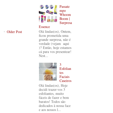
Passate
mpo
Whoom
Boom |
Surpresa
Essence
Olá lindas(os), Ontem,
Older Post
ficou prometida uma
grande surpresa, não é
verdade (vejam aqui
)? Então, hoje estamos
cá para vos presentear!
Nest...
3
Esfolian
tes
Faciais
Caseiros
Olá lindas(os), Hoje
decidi trazer-vos 3
esfoliantes, muito
fáceis de fazer e bem
baratos! Todos são
dedicados à nossa face
e aos nossos l...