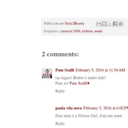
Publicada por
Style2Beauty
Etiquetas:
carnaval 2016
,
fashion
,
moda
2 comments:
Pam Scalfi
February 5, 2016 at 11:54 AM
tao legais! Brabie é muito fofo!
Pam xo/
Pam Scalfi♥
Reply
paula vila nova
February 5, 2016 at 6:02 
Para mim é o Flower Girl. Está um must
Reply