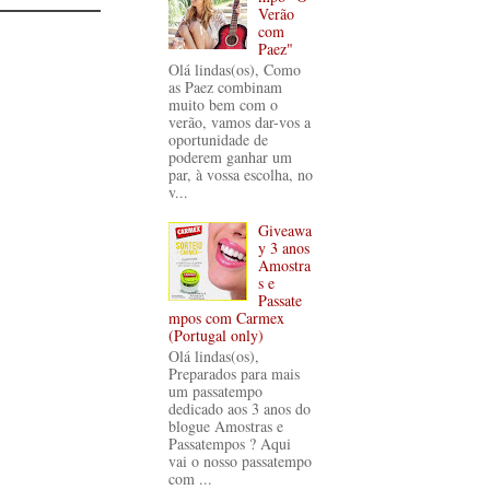
Verão
com
Paez"
Olá lindas(os), Como
as Paez combinam
muito bem com o
verão, vamos dar-vos a
oportunidade de
poderem ganhar um
par, à vossa escolha, no
v...
Giveawa
y 3 anos
Amostra
s e
Passate
mpos com Carmex
(Portugal only)
Olá lindas(os),
Preparados para mais
um passatempo
dedicado aos 3 anos do
blogue Amostras e
Passatempos ? Aqui
vai o nosso passatempo
com ...