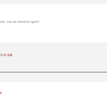
e, vou me inscrever agora!
t 9:43 AM
M