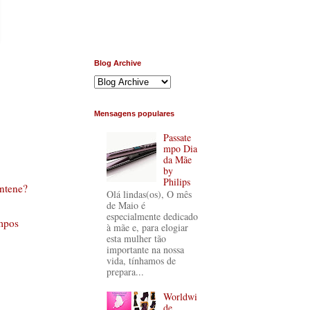
Blog Archive
Mensagens populares
Passate
mpo Dia
da Mãe
by
Philips
ntene?
Olá lindas(os), O mês
de Maio é
especialmente dedicado
mpos
à mãe e, para elogiar
esta mulher tão
importante na nossa
vida, tínhamos de
prepara...
Worldwi
de