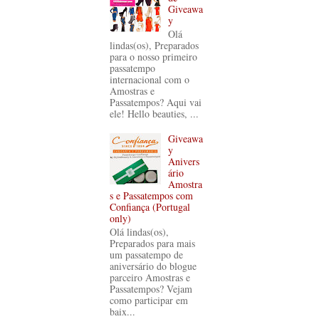
Giveawa
y
Olá
lindas(os), Preparados
para o nosso primeiro
passatempo
internacional com o
Amostras e
Passatempos? Aqui vai
ele! Hello beauties, ...
Giveawa
y
Anivers
ário
Amostra
s e Passatempos com
Confiança (Portugal
only)
Olá lindas(os),
Preparados para mais
um passatempo de
aniversário do blogue
parceiro Amostras e
Passatempos? Vejam
como participar em
baix...