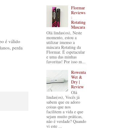
Flormar
Reviews
:
Rotating
Mascara
Olá lindas(os), Neste
momento, estou a
po é válido
utilizar imenso a
máscara Rotating da
danos, perda
Flormar. É espetacular
e uma das minhas
favoritas! Por isso m...
Rowenta
Wet &
Dry |
Review
Olá
lindas(os), Vocês já
sabem que eu adoro
coisas que nos
facilitem a vida e que
sejam muito práticas,
não é verdade? Quando
vi este ...