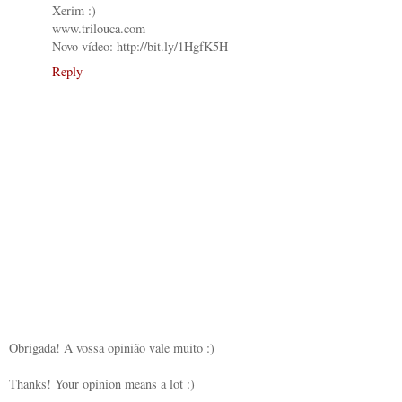
Xerim :)
www.trilouca.com
Novo vídeo: http://bit.ly/1HgfK5H
Reply
Obrigada! A vossa opinião vale muito :)
Thanks! Your opinion means a lot :)