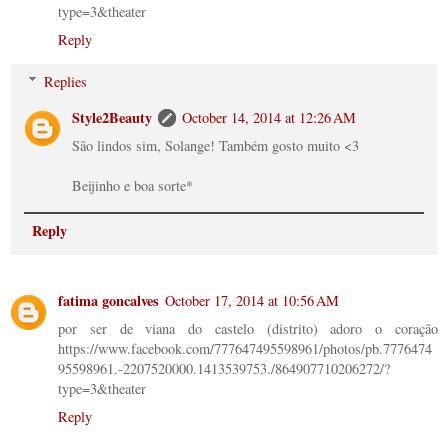
type=3&theater
Reply
Replies
Style2Beauty
October 14, 2014 at 12:26 AM
São lindos sim, Solange! Também gosto muito <3
Beijinho e boa sorte*
Reply
fatima goncalves
October 17, 2014 at 10:56 AM
por ser de viana do castelo (distrito) adoro o coração
https://www.facebook.com/777647495598961/photos/pb.7776474
95598961.-2207520000.1413539753./864907710206272/?
type=3&theater
Reply