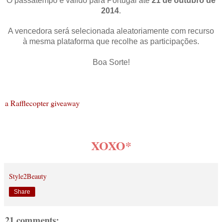
O passatempo é válido para Portugal até
21 de outubro de
2014
.
A vencedora será selecionada aleatoriamente com recurso
à mesma plataforma que recolhe as participações.
Boa Sorte!
a Rafflecopter giveaway
XOXO*
Style2Beauty
Share
21 comments: