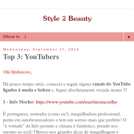
▼
Wednesday, September 17, 2014
Top 3: YouTubers
Olá lindas(os),
canais do YouTube
Há pouco tempo atrás, comecei a seguir alguns
ligados à moda e beleza
e, fiquei absolutamente viciada nestes 3!
1 -
Inês Mocho:
https://www.youtube.com/user/inesmcoelho
É portuguesa, nortenha (como eu!), maquilhadora profissional,
perita em autobronzeadores e tem um sorriso mais que perfeito! O
"à vontade" da Inês perante a câmara é fantástico, prende-nos
mesmo ao ecrã! Oferece-nos grandes dicas de maquilhagem e