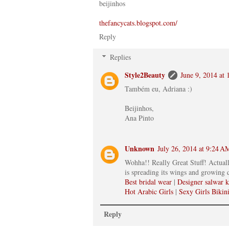
beijinhos
thefancycats.blogspot.com/
Reply
Replies
Style2Beauty
June 9, 2014 at
Também eu, Adriana :)
Beijinhos,
Ana Pinto
Unknown
July 26, 2014 at 9:24 A
Wohha!! Really Great Stuff! Actuall
is spreading its wings and growing 
Best bridal wear
|
Designer salwar 
Hot Arabic Girls
|
Sexy Girls Bikini
Reply