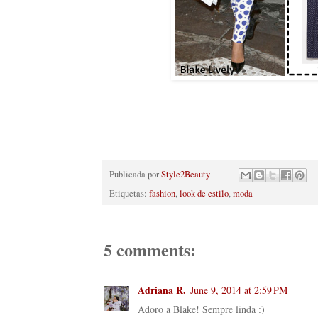
Publicada por
Style2Beauty
Etiquetas:
fashion
,
look de estilo
,
moda
5 comments:
Adriana R.
June 9, 2014 at 2:59 PM
Adoro a Blake! Sempre linda :)