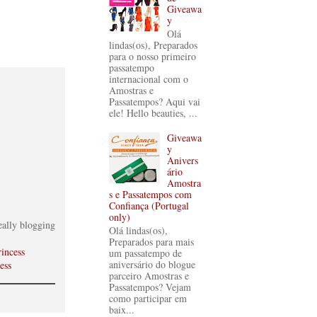
Giveawa
y
Olá
lindas(os), Preparados
para o nosso primeiro
passatempo
internacional com o
Amostras e
Passatempos? Aqui vai
ele! Hello beauties, ...
Giveawa
y
Anivers
ário
Amostra
s e Passatempos com
Confiança (Portugal
only)
eally blogging
Olá lindas(os),
Preparados para mais
incess
um passatempo de
aniversário do blogue
ess
parceiro Amostras e
Passatempos? Vejam
como participar em
baix...