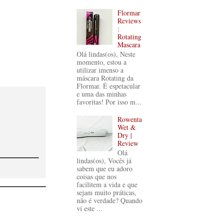
Flormar
Reviews
:
Rotating
Mascara
Olá lindas(os), Neste
momento, estou a
utilizar imenso a
máscara Rotating da
Flormar. É espetacular
e uma das minhas
favoritas! Por isso m...
Rowenta
Wet &
Dry |
Review
Olá
lindas(os), Vocês já
sabem que eu adoro
coisas que nos
facilitem a vida e que
sejam muito práticas,
não é verdade? Quando
vi este ...