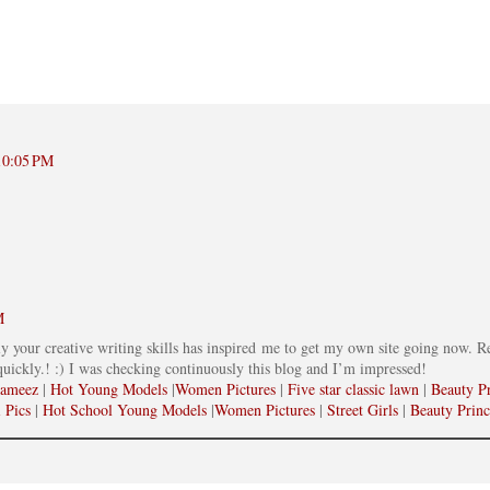
 10:05 PM
M
y your creative writing skills has inspired me to get my own site going now. R
quickly.! :) I was checking continuously this blog and I’m impressed!
kameez
|
Hot Young Models
|
Women Pictures
|
Five star classic lawn
|
Beauty Pr
 Pics
|
Hot School Young Models
|
Women Pictures
|
Street Girls
|
Beauty Princ