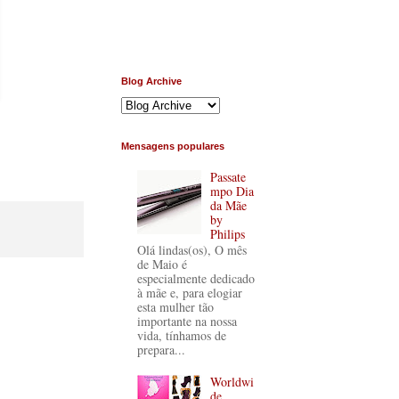
Blog Archive
Mensagens populares
Passate
mpo Dia
da Mãe
by
Philips
Olá lindas(os), O mês
de Maio é
especialmente dedicado
à mãe e, para elogiar
esta mulher tão
importante na nossa
vida, tínhamos de
prepara...
Worldwi
de