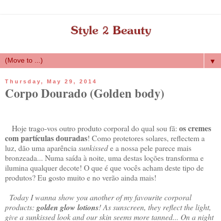
▼
Thursday, May 29, 2014
Corpo Dourado (Golden body)
os cremes
Hoje trago-vos outro produto corporal do qual sou fã:
com partículas douradas
! Como protetores solares, reflectem a
luz, dão uma aparência
sunkissed
e a nossa pele parece mais
bronzeada... Numa saída à noite, uma destas loções transforma e
ilumina qualquer decote! O que é que vocês acham deste tipo de
produtos? Eu gosto muito e no verão ainda mais!
Today I wanna show you another of my favourite corporal
products:
golden glow lotions
! As sunscreen, they reflect the light,
give a sunkissed look and our skin seems more tanned... On a night