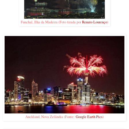
Funchal, Ilha da Madeira (Foto tirada por
Renato Lourenço
)
Auckland, Nova Zelândia (Fonte:
Google Earth Pics
)