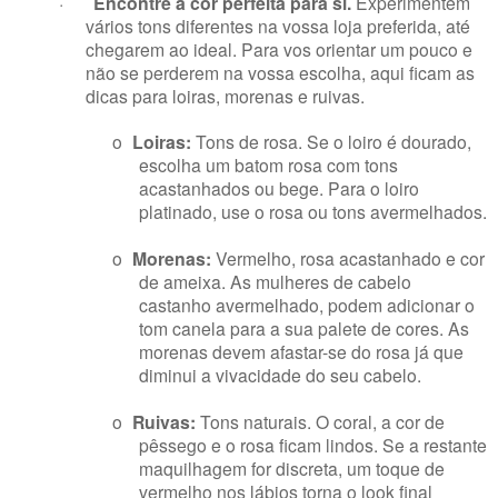
·
Encontre a cor perfeita para si.
Experimentem
vários tons diferentes na vossa loja preferida, até
chegarem ao ideal. Para vos orientar um pouco e
não se perderem na vossa escolha, aqui ficam as
dicas para loiras, morenas e ruivas.
o
Loiras:
Tons de rosa. Se o loiro é dourado,
escolha um batom rosa com tons
acastanhados ou bege. Para o loiro
platinado, use o rosa ou tons avermelhados.
o
Morenas:
Vermelho, rosa acastanhado e cor
de ameixa. As mulheres de cabelo
castanho avermelhado, podem adicionar o
tom canela para a sua palete de cores. As
morenas devem afastar-se do rosa já que
diminui a vivacidade do seu cabelo.
o
Ruivas:
Tons naturais. O coral, a cor de
pêssego e o rosa ficam lindos. Se a restante
maquilhagem for discreta, um toque de
vermelho nos lábios torna o look final